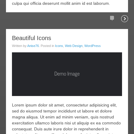
culpa qui officia deserunt mollit anim id est laborum.
Comments
Readi
20
Beautiful Icons
ar
Written by
Anise76
. Posted in
Icons
,
Web Design
,
WordPress
011
Lorem ipsum dolor sit amet, consectetur adipisicing elit,
sed do eiusmod tempor incididunt ut labore et dolore
magna aliqua. Ut enim ad minim veniam, quis nostrud
exercitation ullamco laboris nisi ut aliquip ex ea commodo
consequat. Duis aute irure dolor in reprehenderit in