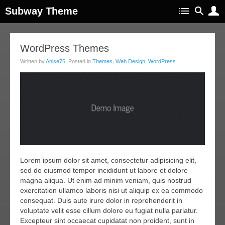
Subway Theme
14
WordPress Themes
apr
Written by
Anise76
. Posted in
Themes
,
Web Design
,
WordPress
011
Lorem ipsum dolor sit amet, consectetur adipisicing elit,
sed do eiusmod tempor incididunt ut labore et dolore
magna aliqua. Ut enim ad minim veniam, quis nostrud
exercitation ullamco laboris nisi ut aliquip ex ea commodo
consequat. Duis aute irure dolor in reprehenderit in
voluptate velit esse cillum dolore eu fugiat nulla pariatur.
Excepteur sint occaecat cupidatat non proident, sunt in