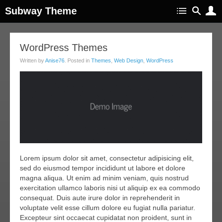
Subway Theme
14
WordPress Themes
apr
Written by
Anise76
. Posted in
Themes
,
Web Design
,
WordPress
011
Lorem ipsum dolor sit amet, consectetur adipisicing elit,
sed do eiusmod tempor incididunt ut labore et dolore
magna aliqua. Ut enim ad minim veniam, quis nostrud
exercitation ullamco laboris nisi ut aliquip ex ea commodo
consequat. Duis aute irure dolor in reprehenderit in
voluptate velit esse cillum dolore eu fugiat nulla pariatur.
Excepteur sint occaecat cupidatat non proident, sunt in