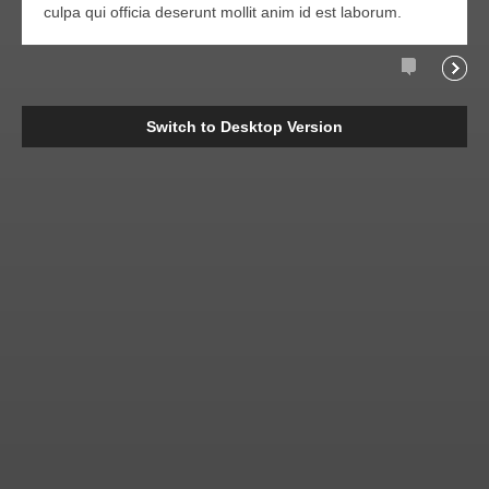
culpa qui officia deserunt mollit anim id est laborum.
Comments
Readi
Switch to Desktop Version